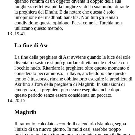
quando l'ombra di un oggetto diventa il doppio della sua
lunghezza effettiva più la lunghezza della sua ombra durante
la preghiera del Dhuhr. È da notare che questa è solo
un'opinione del madhhab hanafita. Non tutti gli Hanafi
condividono questa opinione. Paesi come la Turchia non
utilizzano questo metodo.
19:41
La fine di Asr
La fine della preghiera di Asr avviene quando la luce del sole
diventa rossastra e si può guardare direttamente nel sole con
l'occhio nudo. Ritardare la preghiera oltre questo momento è
considerato peccaminoso. Tuttavia, anche dopo che questo
tempo è trascorso, rimane obbligatorio eseguire la preghiera di
Asr fino all'ora della preghiera di Maghrib. In situazioni di
emergenza, la preghiera può essere eseguita anche dopo
questo periodo senza essere considerata un peccato.
20:15
Maghrib
Il tramonto, calcolato secondo il calendario islamico, segna
l'inizio di un nuovo giorno. In molti casi, sarebbe troppo
presto per pregare e troppo presto per interrompere il digiuno.