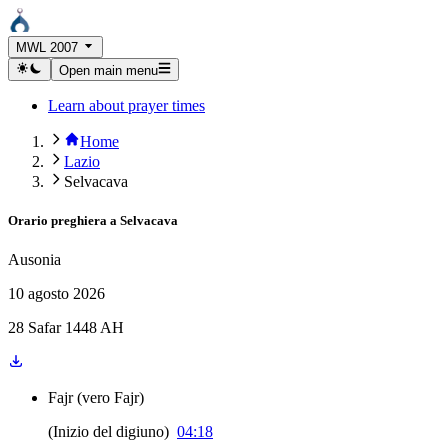
MWL 2007
Open main menu
Learn about prayer times
Home
Lazio
Selvacava
Orario preghiera a
Selvacava
Ausonia
10 agosto 2026
28 Safar 1448 AH
Fajr
(
vero Fajr
)
(
Inizio del digiuno
)
04:18