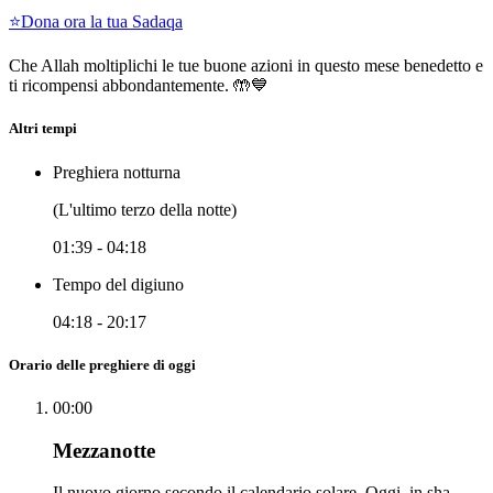
⭐
Dona ora la tua Sadaqa
Che Allah moltiplichi le tue buone azioni in questo mese benedetto e
ti ricompensi abbondantemente. 🤲💙
Altri tempi
Preghiera notturna
(L'ultimo terzo della notte)
01:39
-
04:18
Tempo del digiuno
04:18
-
20:17
Orario delle preghiere di oggi
00:00
Mezzanotte
Il nuovo giorno secondo il calendario solare. Oggi, in sha