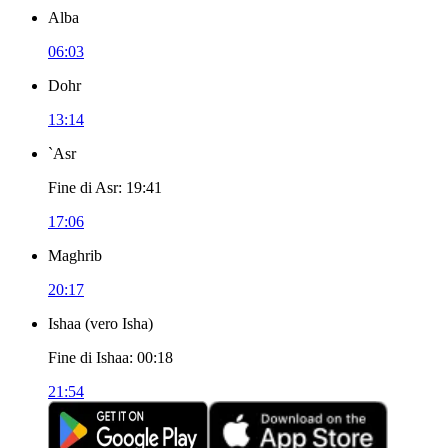
Alba
06:03
Dohr
13:14
`Asr
Fine di Asr
:
19:41
17:06
Maghrib
20:17
Ishaa
(
vero Isha
)
Fine di Ishaa
:
00:18
21:54