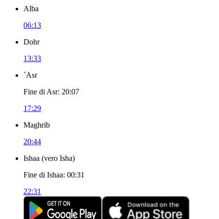
Alba
06:13
Dohr
13:33
`Asr
Fine di Asr
:
20:07
17:29
Maghrib
20:44
Ishaa
(
vero Isha
)
Fine di Ishaa
:
00:31
22:31