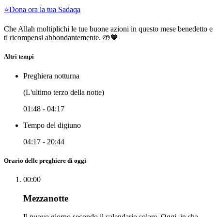
⭐
Dona ora la tua Sadaqa
Che Allah moltiplichi le tue buone azioni in questo mese benedetto e
ti ricompensi abbondantemente. 🤲💙
Altri tempi
Preghiera notturna
(L'ultimo terzo della notte)
01:48
-
04:17
Tempo del digiuno
04:17
-
20:44
Orario delle preghiere di oggi
00:00
Mezzanotte
Il nuovo giorno secondo il calendario solare. Oggi, in sha