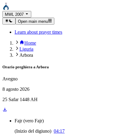
MWL 2007
Open main menu
Learn about prayer times
Home
Liguria
Arbora
Orario preghiera a
Arbora
Avegno
8 agosto 2026
25 Safar 1448 AH
Fajr
(
vero Fajr
)
(
Inizio del digiuno
)
04:17