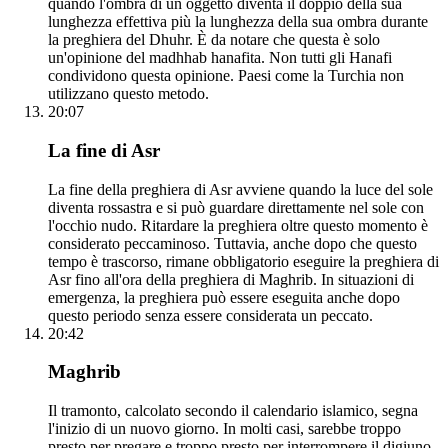
quando l'ombra di un oggetto diventa il doppio della sua
lunghezza effettiva più la lunghezza della sua ombra durante
la preghiera del Dhuhr. È da notare che questa è solo
un'opinione del madhhab hanafita. Non tutti gli Hanafi
condividono questa opinione. Paesi come la Turchia non
utilizzano questo metodo.
20:07
La fine di Asr
La fine della preghiera di Asr avviene quando la luce del sole
diventa rossastra e si può guardare direttamente nel sole con
l'occhio nudo. Ritardare la preghiera oltre questo momento è
considerato peccaminoso. Tuttavia, anche dopo che questo
tempo è trascorso, rimane obbligatorio eseguire la preghiera di
Asr fino all'ora della preghiera di Maghrib. In situazioni di
emergenza, la preghiera può essere eseguita anche dopo
questo periodo senza essere considerata un peccato.
20:42
Maghrib
Il tramonto, calcolato secondo il calendario islamico, segna
l'inizio di un nuovo giorno. In molti casi, sarebbe troppo
presto per pregare e troppo presto per interrompere il digiuno.