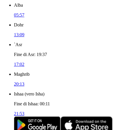
Alba
05:57
Dohr
13:09
`Asr
Fine di Asr
:
19:37
17:02
Maghrib
20:13
Ishaa
(
vero Isha
)
Fine di Ishaa
:
00:11
21:53