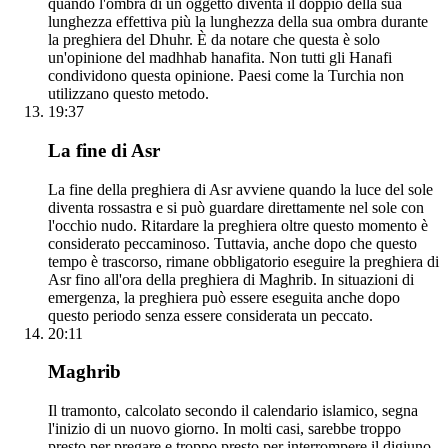
quando l'ombra di un oggetto diventa il doppio della sua
lunghezza effettiva più la lunghezza della sua ombra durante
la preghiera del Dhuhr. È da notare che questa è solo
un'opinione del madhhab hanafita. Non tutti gli Hanafi
condividono questa opinione. Paesi come la Turchia non
utilizzano questo metodo.
19:37
La fine di Asr
La fine della preghiera di Asr avviene quando la luce del sole
diventa rossastra e si può guardare direttamente nel sole con
l'occhio nudo. Ritardare la preghiera oltre questo momento è
considerato peccaminoso. Tuttavia, anche dopo che questo
tempo è trascorso, rimane obbligatorio eseguire la preghiera di
Asr fino all'ora della preghiera di Maghrib. In situazioni di
emergenza, la preghiera può essere eseguita anche dopo
questo periodo senza essere considerata un peccato.
20:11
Maghrib
Il tramonto, calcolato secondo il calendario islamico, segna
l'inizio di un nuovo giorno. In molti casi, sarebbe troppo
presto per pregare e troppo presto per interrompere il digiuno.