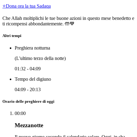
⭐
Dona ora la tua Sadaqa
Che Allah moltiplichi le tue buone azioni in questo mese benedetto e
ti ricompensi abbondantemente. 🤲💙
Altri tempi
Preghiera notturna
(L'ultimo terzo della notte)
01:32
-
04:09
Tempo del digiuno
04:09
-
20:13
Orario delle preghiere di oggi
00:00
Mezzanotte
Il nuovo giorno secondo il calendario solare. Oggi, in sha