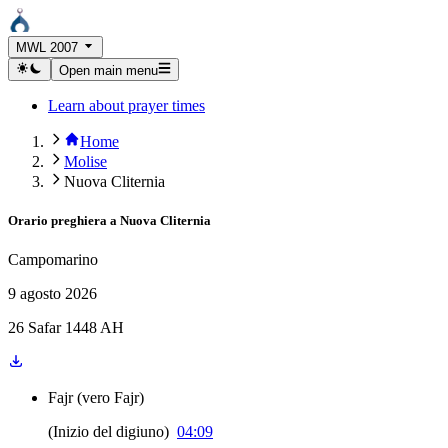
MWL 2007
Open main menu
Learn about prayer times
Home
Molise
Nuova Cliternia
Orario preghiera a
Nuova Cliternia
Campomarino
9 agosto 2026
26 Safar 1448 AH
Fajr
(
vero Fajr
)
(
Inizio del digiuno
)
04:09