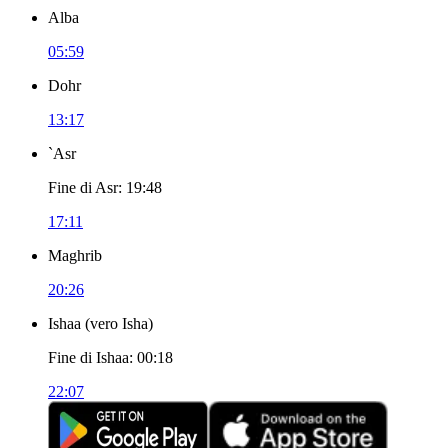
Alba
05:59
Dohr
13:17
`Asr
Fine di Asr
:
19:48
17:11
Maghrib
20:26
Ishaa
(
vero Isha
)
Fine di Ishaa
:
00:18
22:07