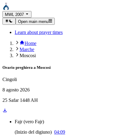
MWL 2007
Open main menu
Learn about prayer times
Home
Marche
Moscosi
Orario preghiera a
Moscosi
Cingoli
8 agosto 2026
25 Safar 1448 AH
Fajr
(
vero Fajr
)
(
Inizio del digiuno
)
04:09