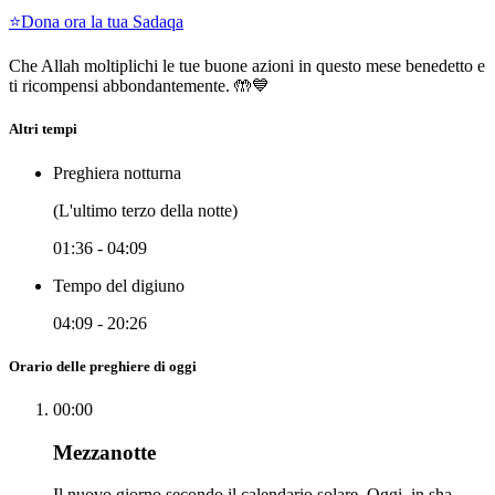
⭐
Dona ora la tua Sadaqa
Che Allah moltiplichi le tue buone azioni in questo mese benedetto e
ti ricompensi abbondantemente. 🤲💙
Altri tempi
Preghiera notturna
(L'ultimo terzo della notte)
01:36
-
04:09
Tempo del digiuno
04:09
-
20:26
Orario delle preghiere di oggi
00:00
Mezzanotte
Il nuovo giorno secondo il calendario solare. Oggi, in sha