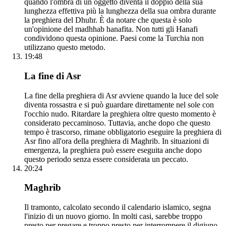
quando l'ombra di un oggetto diventa il doppio della sua
lunghezza effettiva più la lunghezza della sua ombra durante
la preghiera del Dhuhr. È da notare che questa è solo
un'opinione del madhhab hanafita. Non tutti gli Hanafi
condividono questa opinione. Paesi come la Turchia non
utilizzano questo metodo.
19:48
La fine di Asr
La fine della preghiera di Asr avviene quando la luce del sole
diventa rossastra e si può guardare direttamente nel sole con
l'occhio nudo. Ritardare la preghiera oltre questo momento è
considerato peccaminoso. Tuttavia, anche dopo che questo
tempo è trascorso, rimane obbligatorio eseguire la preghiera di
Asr fino all'ora della preghiera di Maghrib. In situazioni di
emergenza, la preghiera può essere eseguita anche dopo
questo periodo senza essere considerata un peccato.
20:24
Maghrib
Il tramonto, calcolato secondo il calendario islamico, segna
l'inizio di un nuovo giorno. In molti casi, sarebbe troppo
presto per pregare e troppo presto per interrompere il digiuno.