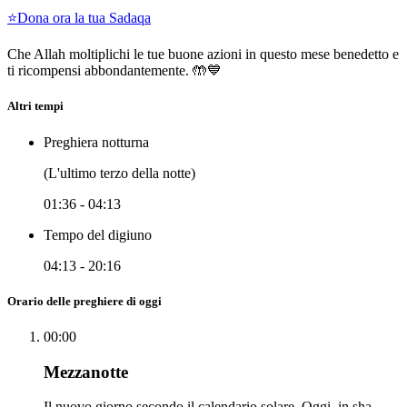
⭐
Dona ora la tua Sadaqa
Che Allah moltiplichi le tue buone azioni in questo mese benedetto e
ti ricompensi abbondantemente. 🤲💙
Altri tempi
Preghiera notturna
(L'ultimo terzo della notte)
01:36
-
04:13
Tempo del digiuno
04:13
-
20:16
Orario delle preghiere di oggi
00:00
Mezzanotte
Il nuovo giorno secondo il calendario solare. Oggi, in sha