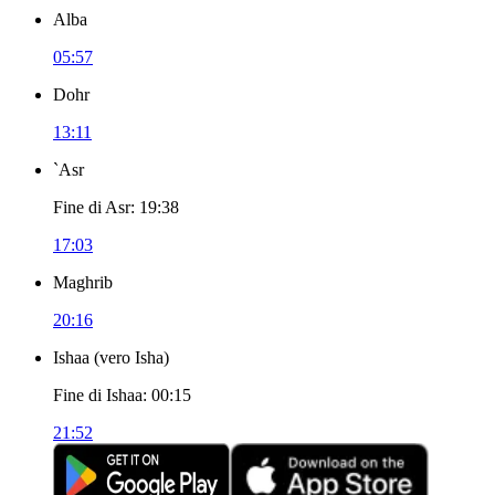
Alba
05:57
Dohr
13:11
`Asr
Fine di Asr
:
19:38
17:03
Maghrib
20:16
Ishaa
(
vero Isha
)
Fine di Ishaa
:
00:15
21:52