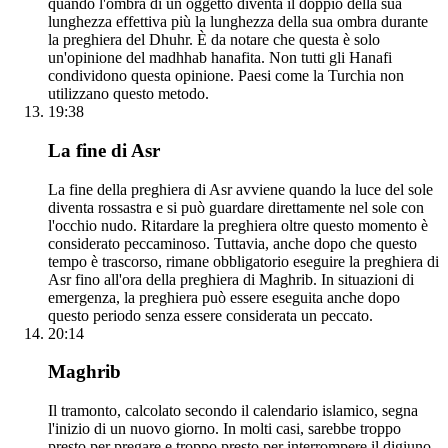
quando l'ombra di un oggetto diventa il doppio della sua
lunghezza effettiva più la lunghezza della sua ombra durante
la preghiera del Dhuhr. È da notare che questa è solo
un'opinione del madhhab hanafita. Non tutti gli Hanafi
condividono questa opinione. Paesi come la Turchia non
utilizzano questo metodo.
19:38
La fine di Asr
La fine della preghiera di Asr avviene quando la luce del sole
diventa rossastra e si può guardare direttamente nel sole con
l'occhio nudo. Ritardare la preghiera oltre questo momento è
considerato peccaminoso. Tuttavia, anche dopo che questo
tempo è trascorso, rimane obbligatorio eseguire la preghiera di
Asr fino all'ora della preghiera di Maghrib. In situazioni di
emergenza, la preghiera può essere eseguita anche dopo
questo periodo senza essere considerata un peccato.
20:14
Maghrib
Il tramonto, calcolato secondo il calendario islamico, segna
l'inizio di un nuovo giorno. In molti casi, sarebbe troppo
presto per pregare e troppo presto per interrompere il digiuno.