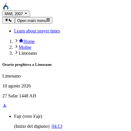
MWL 2007
Open main menu
Learn about prayer times
Home
Molise
Limosano
Orario preghiera a
Limosano
Limosano
10 agosto 2026
27 Safar 1448 AH
Fajr
(
vero Fajr
)
(
Inizio del digiuno
)
04:13