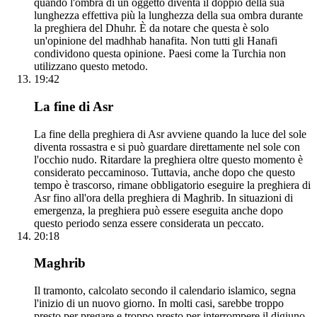
quando l'ombra di un oggetto diventa il doppio della sua
lunghezza effettiva più la lunghezza della sua ombra durante
la preghiera del Dhuhr. È da notare che questa è solo
un'opinione del madhhab hanafita. Non tutti gli Hanafi
condividono questa opinione. Paesi come la Turchia non
utilizzano questo metodo.
19:42
La fine di Asr
La fine della preghiera di Asr avviene quando la luce del sole
diventa rossastra e si può guardare direttamente nel sole con
l'occhio nudo. Ritardare la preghiera oltre questo momento è
considerato peccaminoso. Tuttavia, anche dopo che questo
tempo è trascorso, rimane obbligatorio eseguire la preghiera di
Asr fino all'ora della preghiera di Maghrib. In situazioni di
emergenza, la preghiera può essere eseguita anche dopo
questo periodo senza essere considerata un peccato.
20:18
Maghrib
Il tramonto, calcolato secondo il calendario islamico, segna
l'inizio di un nuovo giorno. In molti casi, sarebbe troppo
presto per pregare e troppo presto per interrompere il digiuno.