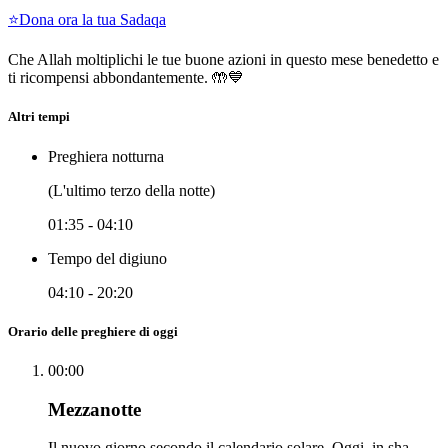
⭐
Dona ora la tua Sadaqa
Che Allah moltiplichi le tue buone azioni in questo mese benedetto e
ti ricompensi abbondantemente. 🤲💙
Altri tempi
Preghiera notturna
(L'ultimo terzo della notte)
01:35
-
04:10
Tempo del digiuno
04:10
-
20:20
Orario delle preghiere di oggi
00:00
Mezzanotte
Il nuovo giorno secondo il calendario solare. Oggi, in sha