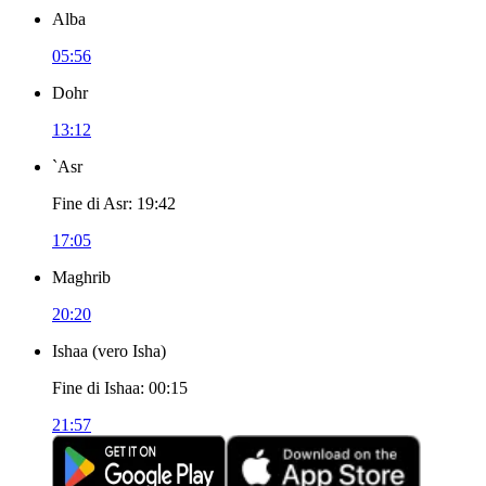
Alba
05:56
Dohr
13:12
`Asr
Fine di Asr
:
19:42
17:05
Maghrib
20:20
Ishaa
(
vero Isha
)
Fine di Ishaa
:
00:15
21:57