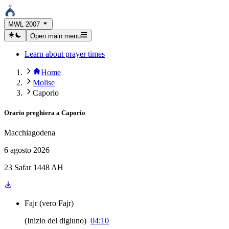
MWL 2007
Open main menu
Learn about prayer times
Home
Molise
Caporio
Orario preghiera a
Caporio
Macchiagodena
6 agosto 2026
23 Safar 1448 AH
Fajr
(
vero Fajr
)
(
Inizio del digiuno
)
04:10