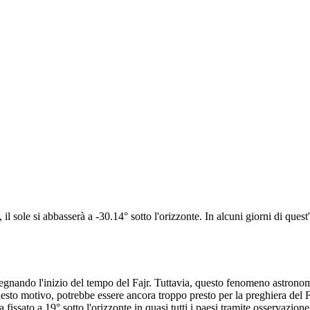
il sole si abbasserà a -30.14° sotto l'orizzonte. In alcuni giorni di quest
, segnando l'inizio del tempo del Fajr. Tuttavia, questo fenomeno astron
uesto motivo, potrebbe essere ancora troppo presto per la preghiera del F
fissato a 19° sotto l'orizzonte in quasi tutti i paesi tramite osservazione