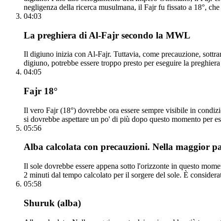
negligenza della ricerca musulmana, il Fajr fu fissato a 18°, ch
04:03
La preghiera di Al-Fajr secondo la MWL
Il digiuno inizia con Al-Fajr. Tuttavia, come precauzione, sottra
digiuno, potrebbe essere troppo presto per eseguire la preghiera 
04:05
Fajr 18°
Il vero Fajr (18°) dovrebbe ora essere sempre visibile in condi
si dovrebbe aspettare un po' di più dopo questo momento per ess
05:56
Alba calcolata con precauzioni. Nella maggior par
Il sole dovrebbe essere appena sotto l'orizzonte in questo momen
2 minuti dal tempo calcolato per il sorgere del sole. È consider
05:58
Shuruk (alba)