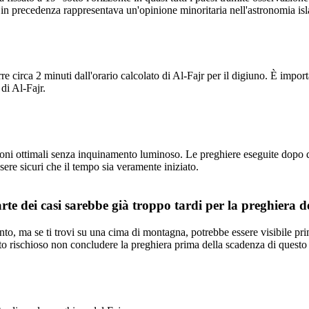
e in precedenza rappresentava un'opinione minoritaria nell'astronomia is
rre circa 2 minuti dall'orario calcolato di Al-Fajr per il digiuno. È impo
di Al-Fajr.
zioni ottimali senza inquinamento luminoso. Le preghiere eseguite dopo 
ere sicuri che il tempo sia veramente iniziato.
te dei casi sarebbe già troppo tardi per la preghiera de
to, ma se ti trovi su una cima di montagna, potrebbe essere visibile pri
ato rischioso non concludere la preghiera prima della scadenza di questo