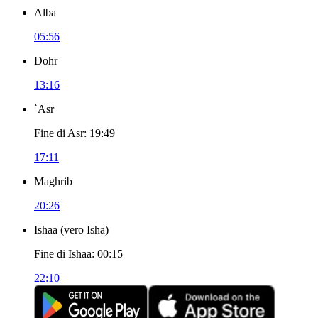
Alba
05:56
Dohr
13:16
`Asr
Fine di Asr
:
19:49
17:11
Maghrib
20:26
Ishaa
(
vero Isha
)
Fine di Ishaa
:
00:15
22:10