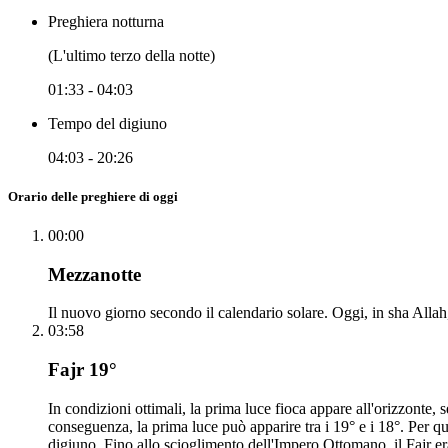
Preghiera notturna
(L'ultimo terzo della notte)
01:33
-
04:03
Tempo del digiuno
04:03
-
20:26
Orario delle preghiere di oggi
00:00
Mezzanotte
Il nuovo giorno secondo il calendario solare. Oggi, in sha Allah, 
03:58
Fajr 19°
In condizioni ottimali, la prima luce fioca appare all'orizzonte
conseguenza, la prima luce può apparire tra i 19° e i 18°. Per q
digiuno. Fino allo scioglimento dell'Impero Ottomano, il Fajr era 