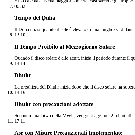
Alba calcolata. Nella maggior parte dei casi sarebbe già troppo t
06:32
Tempo del Ḍuhā
Il Ḍuhā inizia quando il sole è elevato di una lunghezza di lanci
13:10
Il Tempo Proibito al Mezzogiorno Solare
Quando il disco solare è allo zenit, inizia il periodo durante il 
13:14
Dhuhr
La preghiera del Dhuhr inizia dopo che il disco solare ha supera
13:16
Dhuhr con precauzioni adottate
Secondo una fatwa della MWL, vengono aggiunti 2 minuti di si
17:11
Asr con Misure Precauzionali Implementate