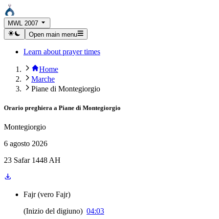
MWL 2007
Open main menu
Learn about prayer times
Home
Marche
Piane di Montegiorgio
Orario preghiera a
Piane di Montegiorgio
Montegiorgio
6 agosto 2026
23 Safar 1448 AH
Fajr
(
vero Fajr
)
(
Inizio del digiuno
)
04:03