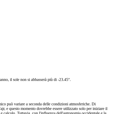
'anno, il sole non si abbasserà più di -23.45°.
omico può variare a seconda delle condizioni atmosferiche. Di
ajr, e questo momento dovrebbe essere utilizzato solo per iniziare il
 e calcolo. Tuttavia, con l'influenza dell'astronomia occidentale e la