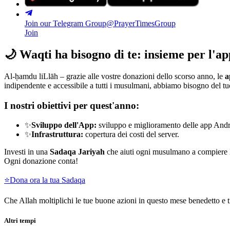
Join our Telegram Group
@PrayerTimesGroup
Join
🌙
Waqti ha bisogno di te: insieme per l'ap
Al-ḥamdu liLlāh – grazie alle vostre donazioni dello scorso anno, le
a
indipendente e accessibile a tutti i musulmani, abbiamo bisogno del 
I nostri obiettivi per quest'anno:
✨
Sviluppo dell'App:
sviluppo e miglioramento delle app Andr
✨
Infrastruttura:
copertura dei costi del server.
Investi in una
Sadaqa Jariyah
che aiuti ogni musulmano a compiere 
Ogni donazione conta!
⭐
Dona ora la tua Sadaqa
Che Allah moltiplichi le tue buone azioni in questo mese benedetto e
Altri tempi