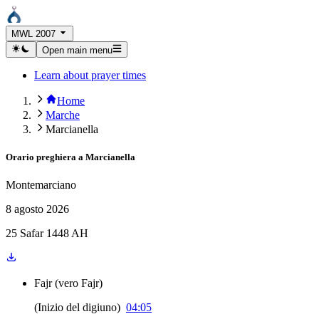
MWL 2007
Open main menu
Learn about prayer times
Home
Marche
Marcianella
Orario preghiera a
Marcianella
Montemarciano
8 agosto 2026
25 Safar 1448 AH
Fajr
(
vero Fajr
)
(
Inizio del digiuno
)
04:05