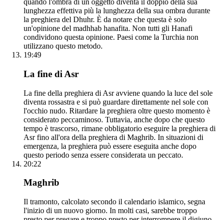
quando l'ombra di un oggetto diventa il doppio della sua
lunghezza effettiva più la lunghezza della sua ombra durante
la preghiera del Dhuhr. È da notare che questa è solo
un'opinione del madhhab hanafita. Non tutti gli Hanafi
condividono questa opinione. Paesi come la Turchia non
utilizzano questo metodo.
19:49
La fine di Asr
La fine della preghiera di Asr avviene quando la luce del sole
diventa rossastra e si può guardare direttamente nel sole con
l'occhio nudo. Ritardare la preghiera oltre questo momento è
considerato peccaminoso. Tuttavia, anche dopo che questo
tempo è trascorso, rimane obbligatorio eseguire la preghiera di
Asr fino all'ora della preghiera di Maghrib. In situazioni di
emergenza, la preghiera può essere eseguita anche dopo
questo periodo senza essere considerata un peccato.
20:22
Maghrib
Il tramonto, calcolato secondo il calendario islamico, segna
l'inizio di un nuovo giorno. In molti casi, sarebbe troppo
presto per pregare e troppo presto per interrompere il digiuno.