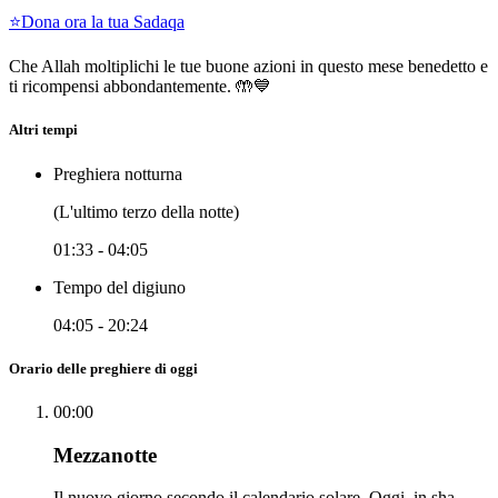
⭐
Dona ora la tua Sadaqa
Che Allah moltiplichi le tue buone azioni in questo mese benedetto e
ti ricompensi abbondantemente. 🤲💙
Altri tempi
Preghiera notturna
(L'ultimo terzo della notte)
01:33
-
04:05
Tempo del digiuno
04:05
-
20:24
Orario delle preghiere di oggi
00:00
Mezzanotte
Il nuovo giorno secondo il calendario solare. Oggi, in sha