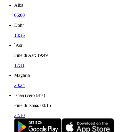
Alba
06:00
Dohr
13:16
`Asr
Fine di Asr
:
19:49
17:11
Maghrib
20:24
Ishaa
(
vero Isha
)
Fine di Ishaa
:
00:15
22:10