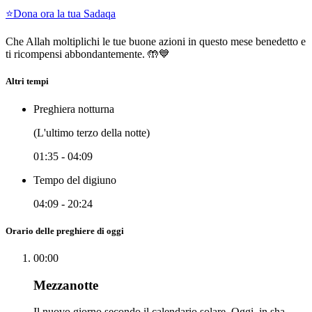
⭐
Dona ora la tua Sadaqa
Che Allah moltiplichi le tue buone azioni in questo mese benedetto e
ti ricompensi abbondantemente. 🤲💙
Altri tempi
Preghiera notturna
(L'ultimo terzo della notte)
01:35
-
04:09
Tempo del digiuno
04:09
-
20:24
Orario delle preghiere di oggi
00:00
Mezzanotte
Il nuovo giorno secondo il calendario solare. Oggi, in sha