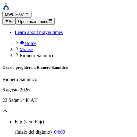
MWL 2007
Open main menu
Learn about prayer times
Home
Molise
Rionero Sannitico
Orario preghiera a
Rionero Sannitico
Rionero Sannitico
6 agosto 2026
23 Safar 1448 AH
Fajr
(
vero Fajr
)
(
Inizio del digiuno
)
04:09