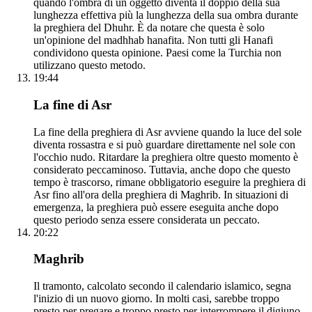
quando l'ombra di un oggetto diventa il doppio della sua
lunghezza effettiva più la lunghezza della sua ombra durante
la preghiera del Dhuhr. È da notare che questa è solo
un'opinione del madhhab hanafita. Non tutti gli Hanafi
condividono questa opinione. Paesi come la Turchia non
utilizzano questo metodo.
19:44
La fine di Asr
La fine della preghiera di Asr avviene quando la luce del sole
diventa rossastra e si può guardare direttamente nel sole con
l'occhio nudo. Ritardare la preghiera oltre questo momento è
considerato peccaminoso. Tuttavia, anche dopo che questo
tempo è trascorso, rimane obbligatorio eseguire la preghiera di
Asr fino all'ora della preghiera di Maghrib. In situazioni di
emergenza, la preghiera può essere eseguita anche dopo
questo periodo senza essere considerata un peccato.
20:22
Maghrib
Il tramonto, calcolato secondo il calendario islamico, segna
l'inizio di un nuovo giorno. In molti casi, sarebbe troppo
presto per pregare e troppo presto per interrompere il digiuno.