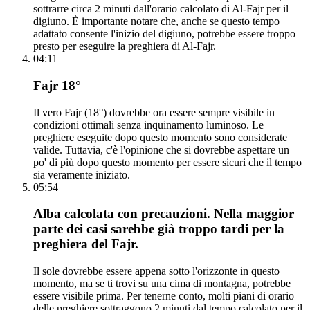
sottrarre circa 2 minuti dall'orario calcolato di Al-Fajr per il
digiuno. È importante notare che, anche se questo tempo
adattato consente l'inizio del digiuno, potrebbe essere troppo
presto per eseguire la preghiera di Al-Fajr.
04:11
Fajr 18°
Il vero Fajr (18°) dovrebbe ora essere sempre visibile in
condizioni ottimali senza inquinamento luminoso. Le
preghiere eseguite dopo questo momento sono considerate
valide. Tuttavia, c'è l'opinione che si dovrebbe aspettare un
po' di più dopo questo momento per essere sicuri che il tempo
sia veramente iniziato.
05:54
Alba calcolata con precauzioni. Nella maggior
parte dei casi sarebbe già troppo tardi per la
preghiera del Fajr.
Il sole dovrebbe essere appena sotto l'orizzonte in questo
momento, ma se ti trovi su una cima di montagna, potrebbe
essere visibile prima. Per tenerne conto, molti piani di orario
delle preghiere sottraggono 2 minuti dal tempo calcolato per il