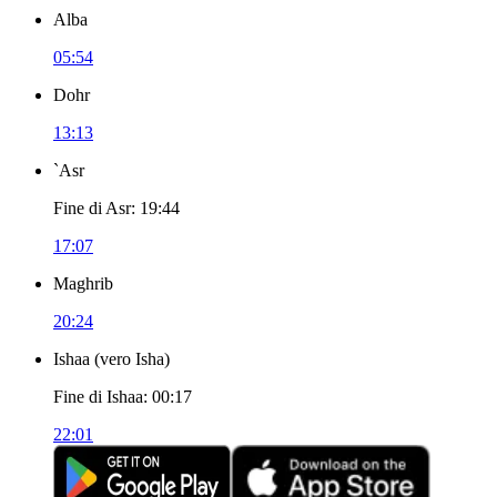
Alba
05:54
Dohr
13:13
`Asr
Fine di Asr
:
19:44
17:07
Maghrib
20:24
Ishaa
(
vero Isha
)
Fine di Ishaa
:
00:17
22:01