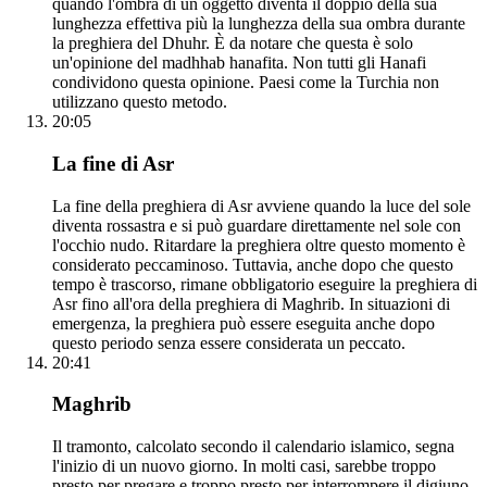
quando l'ombra di un oggetto diventa il doppio della sua
lunghezza effettiva più la lunghezza della sua ombra durante
la preghiera del Dhuhr. È da notare che questa è solo
un'opinione del madhhab hanafita. Non tutti gli Hanafi
condividono questa opinione. Paesi come la Turchia non
utilizzano questo metodo.
20:05
La fine di Asr
La fine della preghiera di Asr avviene quando la luce del sole
diventa rossastra e si può guardare direttamente nel sole con
l'occhio nudo. Ritardare la preghiera oltre questo momento è
considerato peccaminoso. Tuttavia, anche dopo che questo
tempo è trascorso, rimane obbligatorio eseguire la preghiera di
Asr fino all'ora della preghiera di Maghrib. In situazioni di
emergenza, la preghiera può essere eseguita anche dopo
questo periodo senza essere considerata un peccato.
20:41
Maghrib
Il tramonto, calcolato secondo il calendario islamico, segna
l'inizio di un nuovo giorno. In molti casi, sarebbe troppo
presto per pregare e troppo presto per interrompere il digiuno.