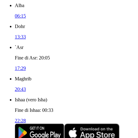
Alba
06:15
Dohr
13:33
`Asr
Fine di Asr
:
20:05
17:29
Maghrib
20:43
Ishaa
(
vero Isha
)
Fine di Ishaa
:
00:33
22:28