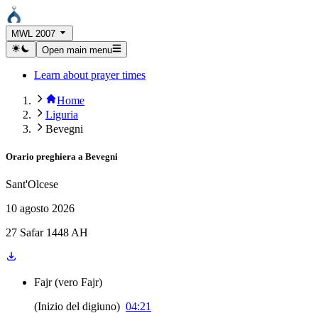
MWL 2007
Open main menu
Learn about prayer times
Home
Liguria
Bevegni
Orario preghiera a
Bevegni
Sant'Olcese
10 agosto 2026
27 Safar 1448 AH
Fajr
(
vero Fajr
)
(
Inizio del digiuno
)
04:21