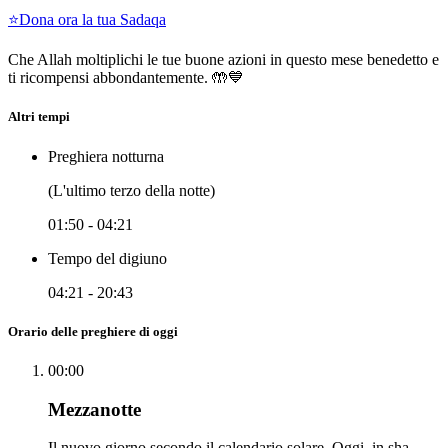
⭐
Dona ora la tua Sadaqa
Che Allah moltiplichi le tue buone azioni in questo mese benedetto e
ti ricompensi abbondantemente. 🤲💙
Altri tempi
Preghiera notturna
(L'ultimo terzo della notte)
01:50
-
04:21
Tempo del digiuno
04:21
-
20:43
Orario delle preghiere di oggi
00:00
Mezzanotte
Il nuovo giorno secondo il calendario solare. Oggi, in sha