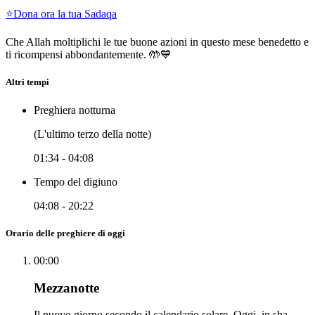
⭐
Dona ora la tua Sadaqa
Che Allah moltiplichi le tue buone azioni in questo mese benedetto e
ti ricompensi abbondantemente. 🤲💙
Altri tempi
Preghiera notturna
(L'ultimo terzo della notte)
01:34
-
04:08
Tempo del digiuno
04:08
-
20:22
Orario delle preghiere di oggi
00:00
Mezzanotte
Il nuovo giorno secondo il calendario solare. Oggi, in sha