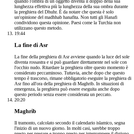
quando l'ombra di un oggetto diventa il doppio della sua
lunghezza effettiva più la lunghezza della sua ombra durante
la preghiera del Dhuhr. È da notare che questa è solo
un'opinione del madhhab hanafita. Non tutti gli Hanafi
condividono questa opinione. Paesi come la Turchia non
utilizzano questo metodo.
19:44
La fine di Asr
La fine della preghiera di Asr avviene quando la luce del sole
diventa rossastra e si può guardare direttamente nel sole con
l'occhio nudo. Ritardare la preghiera oltre questo momento è
considerato peccaminoso. Tuttavia, anche dopo che questo
tempo è trascorso, rimane obbligatorio eseguire la preghiera di
Asr fino all'ora della preghiera di Maghrib. In situazioni di
emergenza, la preghiera può essere eseguita anche dopo
questo periodo senza essere considerata un peccato.
20:20
Maghrib
Il tramonto, calcolato secondo il calendario islamico, segna
l'inizio di un nuovo giorno. In molti casi, sarebbe troppo
presto per pregare e troppo presto per interrompere il digiuno.