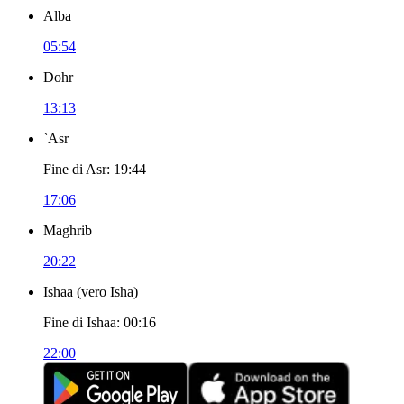
Alba
05:54
Dohr
13:13
`Asr
Fine di Asr
:
19:44
17:06
Maghrib
20:22
Ishaa
(
vero Isha
)
Fine di Ishaa
:
00:16
22:00