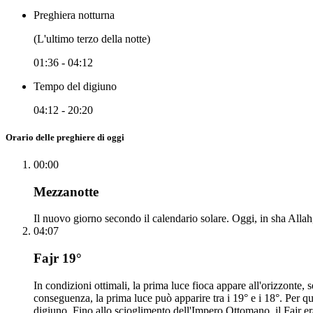
Preghiera notturna
(L'ultimo terzo della notte)
01:36
-
04:12
Tempo del digiuno
04:12
-
20:20
Orario delle preghiere di oggi
00:00
Mezzanotte
Il nuovo giorno secondo il calendario solare. Oggi, in sha Allah, 
04:07
Fajr 19°
In condizioni ottimali, la prima luce fioca appare all'orizzonte
conseguenza, la prima luce può apparire tra i 19° e i 18°. Per q
digiuno. Fino allo scioglimento dell'Impero Ottomano, il Fajr era 