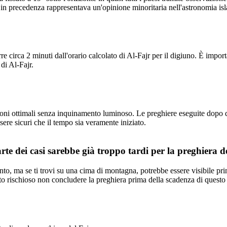
e in precedenza rappresentava un'opinione minoritaria nell'astronomia is
rre circa 2 minuti dall'orario calcolato di Al-Fajr per il digiuno. È impo
di Al-Fajr.
zioni ottimali senza inquinamento luminoso. Le preghiere eseguite dopo 
ere sicuri che il tempo sia veramente iniziato.
te dei casi sarebbe già troppo tardi per la preghiera de
to, ma se ti trovi su una cima di montagna, potrebbe essere visibile pri
ato rischioso non concludere la preghiera prima della scadenza di questo