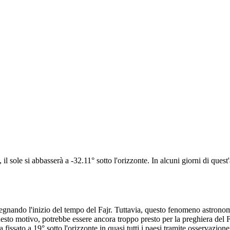
il sole si abbasserà a -32.11° sotto l'orizzonte. In alcuni giorni di quest
, segnando l'inizio del tempo del Fajr. Tuttavia, questo fenomeno astron
uesto motivo, potrebbe essere ancora troppo presto per la preghiera del F
fissato a 19° sotto l'orizzonte in quasi tutti i paesi tramite osservazione