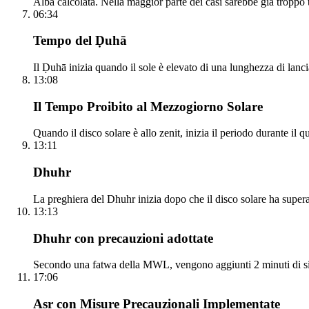
Alba calcolata. Nella maggior parte dei casi sarebbe già troppo t
06:34
Tempo del Ḍuhā
Il Ḍuhā inizia quando il sole è elevato di una lunghezza di lanci
13:08
Il Tempo Proibito al Mezzogiorno Solare
Quando il disco solare è allo zenit, inizia il periodo durante il 
13:11
Dhuhr
La preghiera del Dhuhr inizia dopo che il disco solare ha supera
13:13
Dhuhr con precauzioni adottate
Secondo una fatwa della MWL, vengono aggiunti 2 minuti di si
17:06
Asr con Misure Precauzionali Implementate