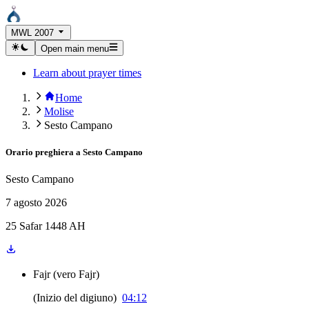
MWL 2007
Open main menu
Learn about prayer times
Home
Molise
Sesto Campano
Orario preghiera a
Sesto Campano
Sesto Campano
7 agosto 2026
25 Safar 1448 AH
Fajr
(
vero Fajr
)
(
Inizio del digiuno
)
04:12