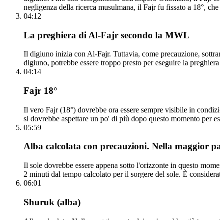
negligenza della ricerca musulmana, il Fajr fu fissato a 18°, ch
04:12
La preghiera di Al-Fajr secondo la MWL
Il digiuno inizia con Al-Fajr. Tuttavia, come precauzione, sottra
digiuno, potrebbe essere troppo presto per eseguire la preghiera 
04:14
Fajr 18°
Il vero Fajr (18°) dovrebbe ora essere sempre visibile in condi
si dovrebbe aspettare un po' di più dopo questo momento per ess
05:59
Alba calcolata con precauzioni. Nella maggior par
Il sole dovrebbe essere appena sotto l'orizzonte in questo momen
2 minuti dal tempo calcolato per il sorgere del sole. È consider
06:01
Shuruk (alba)