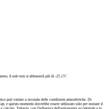
'anno, il sole non si abbasserà più di -25.15°.
omico può variare a seconda delle condizioni atmosferiche. Di
ajr, e questo momento dovrebbe essere utilizzato solo per iniziare il
 e calcolo. Tuttavia, con l'influenza dell'astronomia occidentale e la