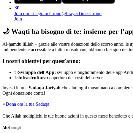
Join our Telegram Group
@PrayerTimesGroup
Join
🌙
Waqti ha bisogno di te: insieme per l'ap
Al-ḥamdu liLlāh – grazie alle vostre donazioni dello scorso anno, le
a
indipendente e accessibile a tutti i musulmani, abbiamo bisogno del 
I nostri obiettivi per quest'anno:
✨
Sviluppo dell'App:
sviluppo e miglioramento delle app Andr
✨
Infrastruttura:
copertura dei costi del server.
Investi in una
Sadaqa Jariyah
che aiuti ogni musulmano a compiere 
Ogni donazione conta!
⭐
Dona ora la tua Sadaqa
Che Allah moltiplichi le tue buone azioni in questo mese benedetto e
Altri tempi