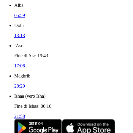
Alba
05:59
Dohr
13:13
`Asr
Fine di Asr
:
19:43
17:06
Maghrib
20:20
Ishaa
(
vero Isha
)
Fine di Ishaa
:
00:16
21:58