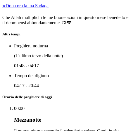
⭐
Dona ora la tua Sadaqa
Che Allah moltiplichi le tue buone azioni in questo mese benedetto e
ti ricompensi abbondantemente. 🤲💙
Altri tempi
Preghiera notturna
(L'ultimo terzo della notte)
01:48
-
04:17
Tempo del digiuno
04:17
-
20:44
Orario delle preghiere di oggi
00:00
Mezzanotte
Il nuovo giorno secondo il calendario solare. Oggi, in sha