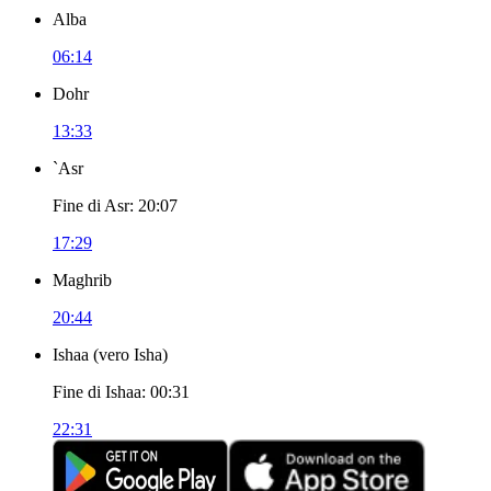
Alba
06:14
Dohr
13:33
`Asr
Fine di Asr
:
20:07
17:29
Maghrib
20:44
Ishaa
(
vero Isha
)
Fine di Ishaa
:
00:31
22:31