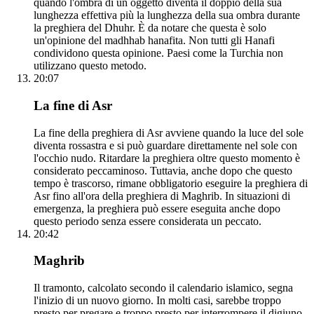
quando l'ombra di un oggetto diventa il doppio della sua
lunghezza effettiva più la lunghezza della sua ombra durante
la preghiera del Dhuhr. È da notare che questa è solo
un'opinione del madhhab hanafita. Non tutti gli Hanafi
condividono questa opinione. Paesi come la Turchia non
utilizzano questo metodo.
20:07
La fine di Asr
La fine della preghiera di Asr avviene quando la luce del sole
diventa rossastra e si può guardare direttamente nel sole con
l'occhio nudo. Ritardare la preghiera oltre questo momento è
considerato peccaminoso. Tuttavia, anche dopo che questo
tempo è trascorso, rimane obbligatorio eseguire la preghiera di
Asr fino all'ora della preghiera di Maghrib. In situazioni di
emergenza, la preghiera può essere eseguita anche dopo
questo periodo senza essere considerata un peccato.
20:42
Maghrib
Il tramonto, calcolato secondo il calendario islamico, segna
l'inizio di un nuovo giorno. In molti casi, sarebbe troppo
presto per pregare e troppo presto per interrompere il digiuno.