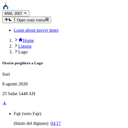
MWL 2007
Open main menu
Learn about prayer times
Home
Liguria
Lago
Orario preghiera a
Lago
Sori
8 agosto 2026
25 Safar 1448 AH
Fajr
(
vero Fajr
)
(
Inizio del digiuno
)
04:17