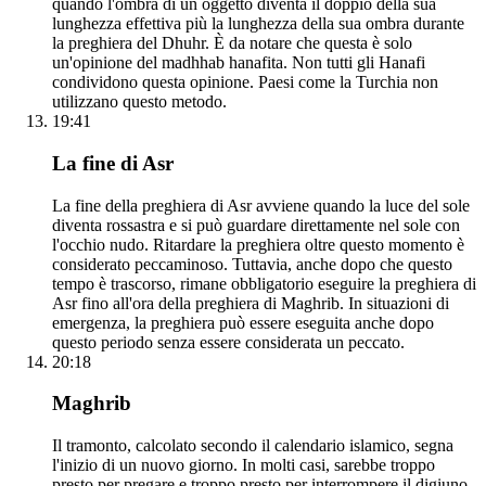
quando l'ombra di un oggetto diventa il doppio della sua
lunghezza effettiva più la lunghezza della sua ombra durante
la preghiera del Dhuhr. È da notare che questa è solo
un'opinione del madhhab hanafita. Non tutti gli Hanafi
condividono questa opinione. Paesi come la Turchia non
utilizzano questo metodo.
19:41
La fine di Asr
La fine della preghiera di Asr avviene quando la luce del sole
diventa rossastra e si può guardare direttamente nel sole con
l'occhio nudo. Ritardare la preghiera oltre questo momento è
considerato peccaminoso. Tuttavia, anche dopo che questo
tempo è trascorso, rimane obbligatorio eseguire la preghiera di
Asr fino all'ora della preghiera di Maghrib. In situazioni di
emergenza, la preghiera può essere eseguita anche dopo
questo periodo senza essere considerata un peccato.
20:18
Maghrib
Il tramonto, calcolato secondo il calendario islamico, segna
l'inizio di un nuovo giorno. In molti casi, sarebbe troppo
presto per pregare e troppo presto per interrompere il digiuno.