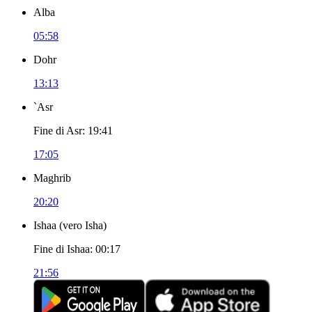
Alba
05:58
Dohr
13:13
`Asr
Fine di Asr
:
19:41
17:05
Maghrib
20:20
Ishaa
(
vero Isha
)
Fine di Ishaa
:
00:17
21:56