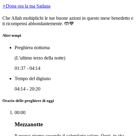
⭐
Dona ora la tua Sadaqa
Che Allah moltiplichi le tue buone azioni in questo mese benedetto e
ti ricompensi abbondantemente. 🤲💙
Altri tempi
Preghiera notturna
(L'ultimo terzo della notte)
01:37
-
04:14
Tempo del digiuno
04:14
-
20:20
Orario delle preghiere di oggi
00:00
Mezzanotte
Il nuovo giorno secondo il calendario solare. Oggi, in sha